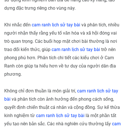
dựng đặc trưng riêng cho vùng này.
Khi nhắc đến
cam ranh lịch sử tay bài
và phân tích, nhiều
người nhận thấy rằng yếu tố văn hóa và xã hội đóng vai
trò quan trọng. Các buổi họp mặt chơi bài thường là nơi
trao đổi kiến thức, giúp
cam ranh lịch sử tay bài
trở nên
phong phú hơn. Phân tích chi tiết các kiểu chơi ở Cam
Ranh còn giúp ta hiểu hơn về tư duy của người dân địa
phương.
Không chỉ đơn thuần là môn giải trí,
cam ranh lịch sử tay
bài
và phân tích còn ảnh hưởng đến phong cách sống,
quyết định chiến thuật cá nhân và cộng đồng. Sự kế thừa
kinh nghiệm từ
cam ranh lịch sử tay bài
là một phần tất
yếu tạo nên bản sắc. Các nhà nghiên cứu thường lấy
cam