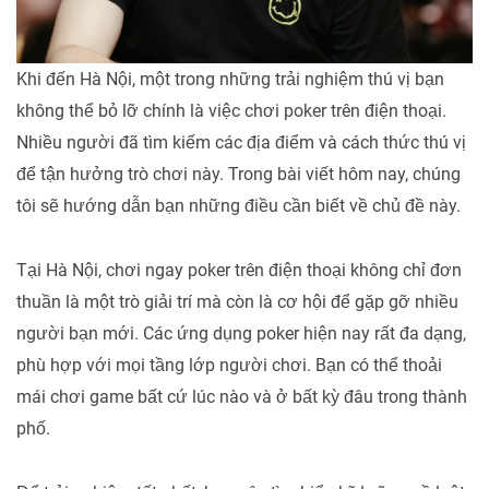
Khi đến Hà Nội, một trong những trải nghiệm thú vị bạn
không thể bỏ lỡ chính là việc chơi poker trên điện thoại.
Nhiều người đã tìm kiếm các địa điểm và cách thức thú vị
để tận hưởng trò chơi này. Trong bài viết hôm nay, chúng
tôi sẽ hướng dẫn bạn những điều cần biết về chủ đề này.
Tại Hà Nội, chơi ngay poker trên điện thoại không chỉ đơn
thuần là một trò giải trí mà còn là cơ hội để gặp gỡ nhiều
người bạn mới. Các ứng dụng poker hiện nay rất đa dạng,
phù hợp với mọi tầng lớp người chơi. Bạn có thể thoải
mái chơi game bất cứ lúc nào và ở bất kỳ đâu trong thành
phố.