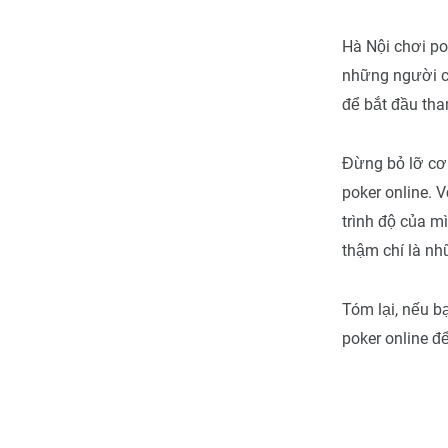
Hà Nội chơi po
những người ch
để bắt đầu tha
Đừng bỏ lỡ cơ 
poker online. 
trình độ của m
thậm chí là n
Tóm lại, nếu b
poker online đ