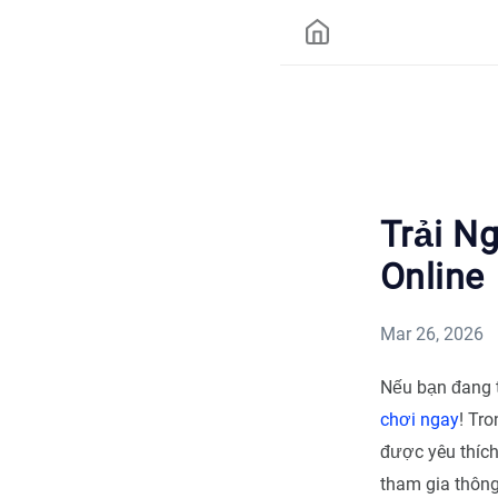
Trải N
Online
Mar 26, 2026
Nếu bạn đang t
chơi ngay
! Tr
được yêu thíc
tham gia thông