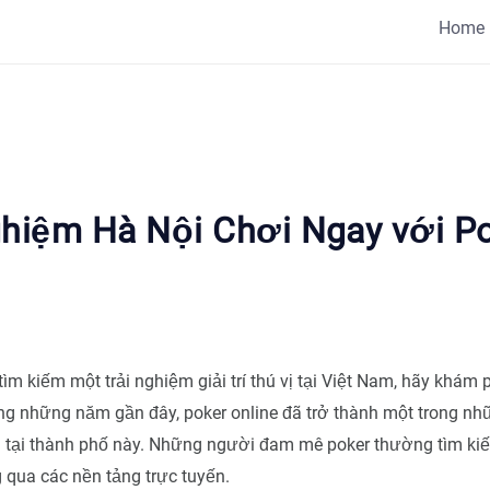
Home
ghiệm Hà Nội Chơi Ngay với P
ìm kiếm một trải nghiệm giải trí thú vị tại Việt Nam, hãy khám
ong những năm gần đây, poker online đã trở thành một trong nh
h tại thành phố này. Những người đam mê poker thường tìm ki
 qua các nền tảng trực tuyến.